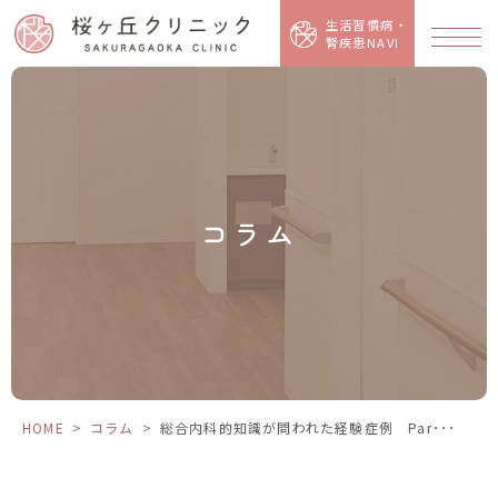
総
合
生活習慣病・
内
腎疾患NAVI
科
的
知
識
が
問
わ
れ
た
経
験
症
例
コラム
Part
２
『徐
脈』
中
編
HOME
>
コラム
>
総合内科的知識が問われた経験症例 Par･･･