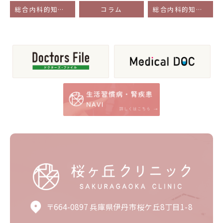
総合内科的知識が問われた経験症例 PART２ 『徐脈』 前編
コラム
総合内科的知識が問われた経験症例 PART２ 『徐脈』 後編
〒664-0897 兵庫県伊丹市桜ケ丘8丁目1-8