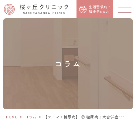
【テ
ー
生活習慣病・
マ：
腎疾患NAVI
糖
尿
病】
②
糖
尿
病
３
大
合
併
症
と
コラム
は
（総
論）
HOME
>
コラム
>
【テーマ：糖尿病】 ② 糖尿病３大合併症･･･