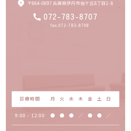
〒664-0897 兵庫県伊丹市桜ケ丘8丁目1-8
072-783-8707
fax.072-783-8708
診療時間
月
火
水
木
金
土
日
9:00 - 12:00
●
●
●
／
●
●
／