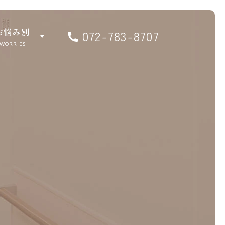
お悩み別
年
072-783-8707
末
WORRIES
年
始
の
休
診
の
お
知
ら
せ