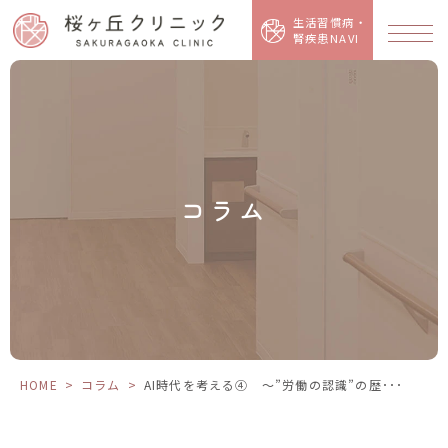
AI
時
生活習慣病・
代
腎疾患NAVI
を
考
え
る
④
～”労
働
の
認
識”の
歴
史
そ
コラム
の
２
～
HOME
>
コラム
>
AI時代を考える④ ～”労働の認識”の歴･･･