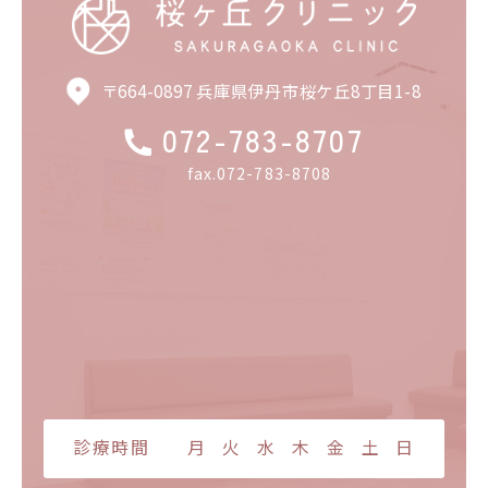
〒664-0897 兵庫県伊丹市桜ケ丘8丁目1-8
072-783-8707
fax.072-783-8708
診療時間
月
火
水
木
金
土
日