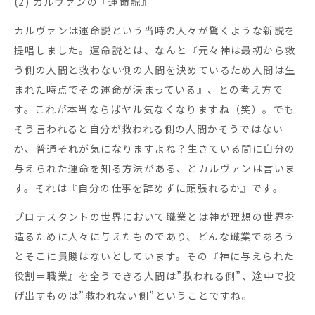
(2) カルヴァンの『運命説』
カルヴァンは運命説という当時の人々が驚くような新説を
提唱しました。運命説とは、なんと『元々神は最初から救
う側の人間と救わない側の人間を決めているため人間は生
まれた時点でその運命が決まっている』、との考え方で
す。これが本当ならばヤル気なくなりますね（笑）。でも
そう言われると自分が救われる側の人間かそうではない
か、普通それが気になりますよね？生きている間に自分の
与えられた運命を知る方法がある、とカルヴァンは言いま
す。それは『自分の仕事を辞めずに頑張れるか』です。
プロテスタントの世界において職業とは神が理想の世界を
造るために人々に与えたものであり、どんな職業であろう
とそこに貴賤はないとしています。その『神に与えられた
役割＝職業』を全うできる人間は”救われる側”、途中で投
げ出すものは”救われない側”ということですね。